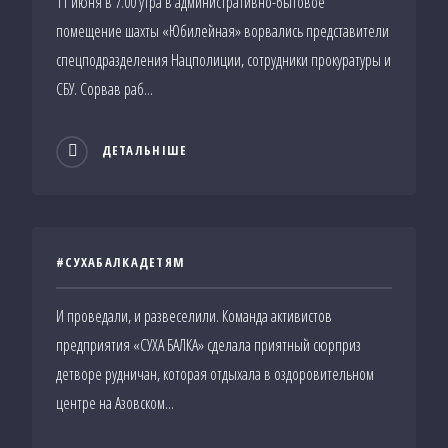
11 июня в 7.00 утра в административно-бытовое
помещение шахты «Юбилейная» ворвались представители
спецподразделения Нацполиции, сотрудники прокуратуры и
СБУ. Сорвав раб...
ДЕТАЛЬНІШЕ
#СУХАБАЛКАДЕТЯМ
И проведали, и развеселили. Команда активистов
предприятия «СУХА БАЛКА» сделала приятный сюрприз
детворе рудничан, которая отдыхала в оздоровительном
центре на Азовском...