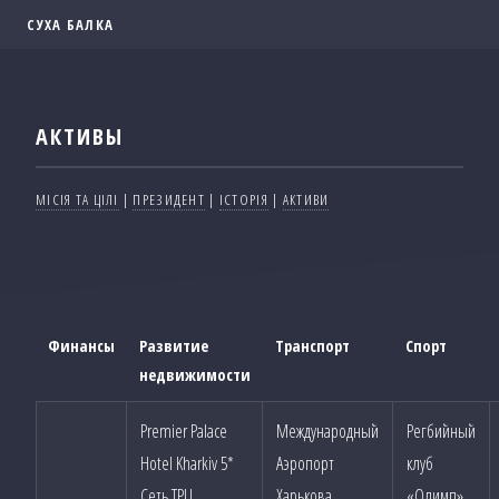
СУХА БАЛКА
АКТИВЫ
МІСІЯ ТА ЦІЛІ
|
ПРЕЗИДЕНТ
|
ІСТОРІЯ
|
АКТИВИ
Финансы
Развитие
Транспорт
Спорт
недвижимости
Premier Palace
Международный
Регбийный
Hotel Kharkiv 5*
Аэропорт
клуб
Сеть ТРЦ
Харькова
«Олимп»