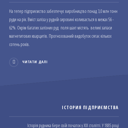
На тепер підприємство забезпечує виробництво понад 3,0 млн тонн
руди на рік. Вміст заліза у рудній сировині коливається в межах 56 -
62%. Окрім багатих залізних руд поля шахт містять великі запаси
магнетитових кварцитів. Прогнозований видобуток сягає кількох
сотень років.
ЧИТАТИ ДАЛІ
ІСТОРИЯ ПІДПРИЄМСТВА
Історія рудника бере свій початок у XIX столітті. У 1885 році