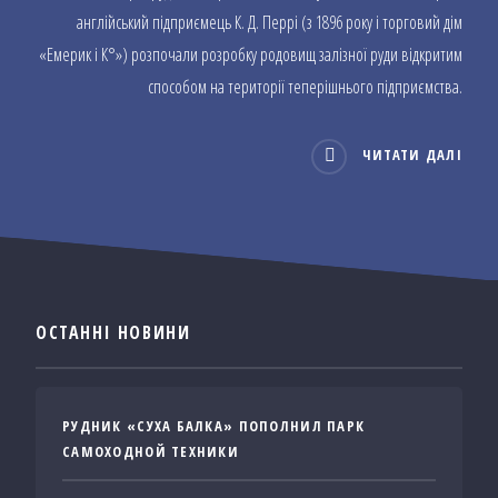
англійський підприємець К. Д. Перрі (з 1896 року і торговий дім
«Емерик і К°») розпочали розробку родовищ залізної руди відкритим
способом на території теперішнього підприємства.
ЧИТАТИ ДАЛІ
ОСТАННІ НОВИНИ
РУДНИК «СУХА БАЛКА» ПОПОЛНИЛ ПАРК
САМОХОДНОЙ ТЕХНИКИ