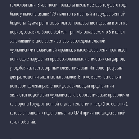
голословными. В частности, только за шесть месяцев текущего года
было уплачено свыше 179,7 млн грн в местный и государственный
бюджеты. Сумма рентных выплат за пользование недрами в этот же
период составила более 96,4 млн грн. Мы сожалеем, что 5-й канал,
заложивший в свое время основы расследовательской
журналистики независимой Украины, в настоящее время практикует
вопиющие нарушения профессиональных и этических стандартов,
уподобляясь третьесортным клеветническим Интернет-ресурсам
для размещения заказных материалов. В то же время основным
вектором целенаправленной дестабилизации предприятия
являются не действия журналистов, а бюрократические проволочки
со стороны Государственной службы геологии и недр (Госгеологии),
которые привели к недопониманию СМИ причинно-следственной
связи событий.