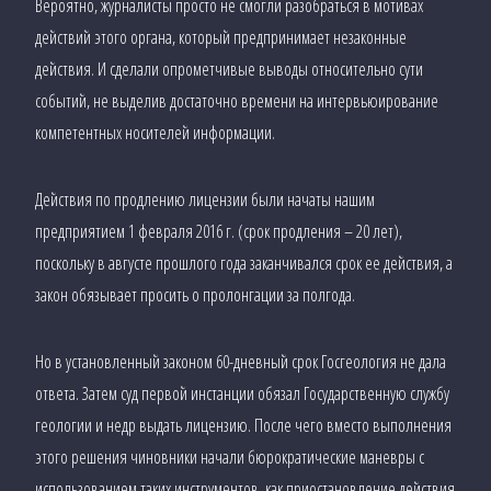
Вероятно, журналисты просто не смогли разобраться в мотивах
действий этого органа, который предпринимает незаконные
действия. И сделали опрометчивые выводы относительно сути
событий, не выделив достаточно времени на интервьюирование
компетентных носителей информации.
Действия по продлению лицензии были начаты нашим
предприятием 1 февраля 2016 г. (срок продления – 20 лет),
поскольку в августе прошлого года заканчивался срок ее действия, а
закон обязывает просить о пролонгации за полгода.
Но в установленный законом 60-дневный срок Госгеология не дала
ответа. Затем суд первой инстанции обязал Государственную службу
геологии и недр выдать лицензию. После чего вместо выполнения
этого решения чиновники начали бюрократические маневры с
использованием таких инструментов, как приостановление действия