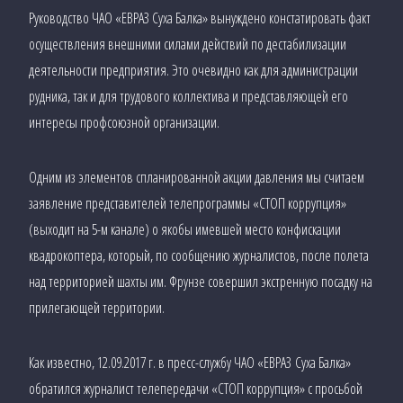
Руководство ЧАО «ЕВРАЗ Суха Балка» вынуждено констатировать факт
осуществления внешними силами действий по дестабилизации
деятельности предприятия. Это очевидно как для администрации
рудника, так и для трудового коллектива и представляющей его
интересы профсоюзной организации.
Одним из элементов спланированной акции давления мы считаем
заявление представителей телепрограммы «СТОП коррупция»
(выходит на 5-м канале) о якобы имевшей место конфискации
квадрокоптера, который, по сообщению журналистов, после полета
над территорией шахты им. Фрунзе совершил экстренную посадку на
прилегающей территории.
Как известно, 12.09.2017 г. в пресс-службу ЧАО «
ЕВРАЗ
Суха Балка»
обратился журналист телепередачи «СТОП коррупция» с просьбой