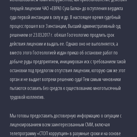
текущей лицензии ЧАО «ЕВРАЗ Суха Балка» до вступления вердикта
суда первой инстанции в силу и др. В настоящее время судебный
процесс прошел все 3 инстанции, Высший административный суд
решением от 23.03.2017 г. обязал Госгеологию продлить срок
действия лицензии и выдать ее. Однако оно не выполняется, а
вместо этого Госгеологией издан приказ об остановке работ по
добыче руды предприятием, инициирован иск с требованием такой
остановки под предлогом отсутствия лицензии, которую сам же этот
орган и не выдает вопреки решению суда! Тем самым чиновники
пытаются оставить без средств к существованию многотысячный
трудовой коллектив.
Мы готовы предоставить достоверную информацию о ситуации с
лицензированием всем заинтересованным СМИ, включая
телепрограмму «СТОП коррупция» в разумные сроки и на основе