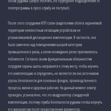
состав рудника (запрос посетить это структурное подразделение от
телепрограммы в пресс-службу не поступал).
После этого сотрудники КПП стали свидетелями облета охраняемой
территории неизвестным летающим устройством не
устанавливаемой дистанционно комплектации. В частности, оно
было замечено над помещениями высшей категории
промышленного риска, а затем неожиданно резко приземлилось
поблизости. Согласно своим функциональным обязанностям
сотрудник охраны шахты направился к этому месту, чтобы изучить
его комплектацию и определить, не является ли оно источником
угрозы безопасности для основных фондов, производственного
процесса, жизни и здоровья рабочих. На данный момент осмотр
проведен, установлено, что это квадрокоптер стандартной
комплектации, поэтому служба безопасности рудника готова вернуть
его журналистам после предоставления документов,